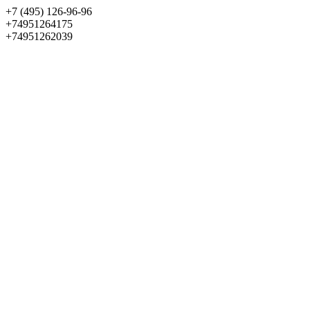
+7 (495) 126-96-96
+74951264175
+74951262039
Выбрать квартиру
Панорама
+7 (495) 172-23-80
Меню
+7 (495) 737-07-77
Обратный звонок
Войти
Избранное
О проекте
Квартиры
Как купить
Новости
Отделка
Виртуальный музей
О девелопере
Контакты
О проекте
Квартиры