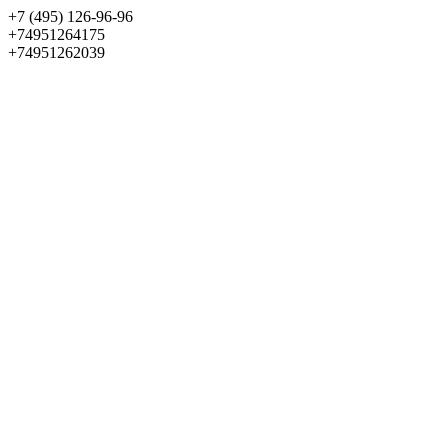
+7 (495) 126-96-96
+74951264175
+74951262039
Выбрать квартиру
Панорама
+7 (495) 172-23-80
Меню
+7 (495) 737-07-77
Обратный звонок
Войти
Избранное
О проекте
Квартиры
Как купить
Новости
Отделка
Виртуальный музей
О девелопере
Контакты
О проекте
Квартиры