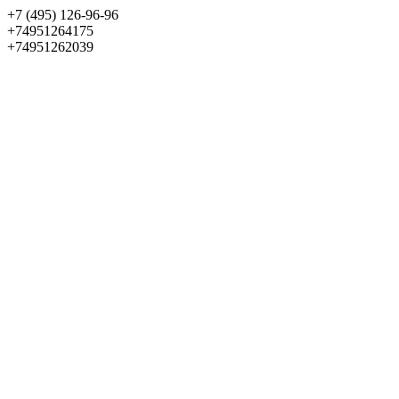
+7 (495) 126-96-96
+74951264175
+74951262039
Выбрать квартиру
Панорама
+7 (495) 172-23-80
Меню
+7 (495) 737-07-77
Обратный звонок
Войти
Избранное
О проекте
Квартиры
Как купить
Новости
Отделка
Виртуальный музей
О девелопере
Контакты
О проекте
Квартиры