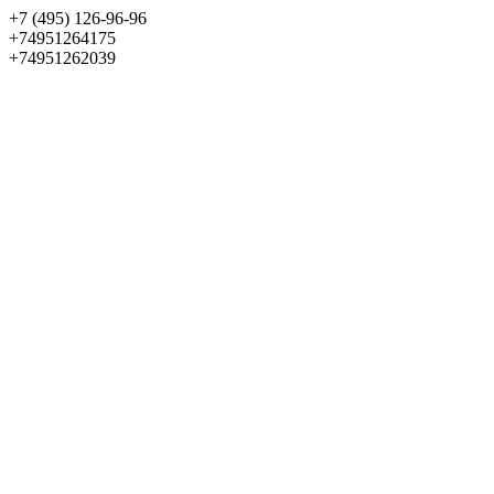
+7 (495) 126-96-96
+74951264175
+74951262039
Выбрать квартиру
Панорама
+7 (495) 172-23-80
Меню
+7 (495) 737-07-77
Обратный звонок
Войти
Избранное
О проекте
Квартиры
Как купить
Новости
Отделка
Виртуальный музей
О девелопере
Контакты
О проекте
Квартиры