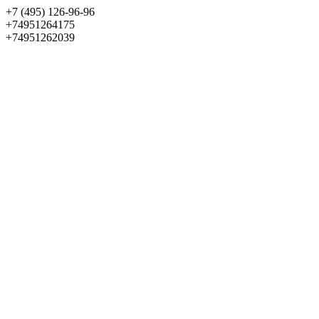
+7 (495) 126-96-96
+74951264175
+74951262039
Выбрать квартиру
Панорама
+7 (495) 172-23-80
Меню
+7 (495) 737-07-77
Обратный звонок
Войти
Избранное
О проекте
Квартиры
Как купить
Новости
Отделка
Виртуальный музей
О девелопере
Контакты
О проекте
Квартиры