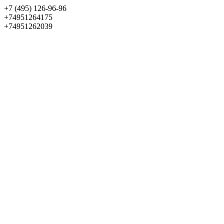
+7 (495) 126-96-96
+74951264175
+74951262039
Выбрать квартиру
Панорама
+7 (495) 172-23-80
Меню
+7 (495) 737-07-77
Обратный звонок
Войти
Избранное
О проекте
Квартиры
Как купить
Новости
Отделка
Виртуальный музей
О девелопере
Контакты
О проекте
Квартиры