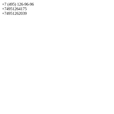
+7 (495) 126-96-96
+74951264175
+74951262039
Выбрать квартиру
Панорама
+7 (495) 172-23-80
Меню
+7 (495) 737-07-77
Обратный звонок
Войти
Избранное
О проекте
Квартиры
Как купить
Новости
Отделка
Виртуальный музей
О девелопере
Контакты
О проекте
Квартиры