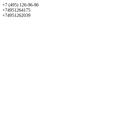
+7 (495) 126-96-96
+74951264175
+74951262039
Выбрать квартиру
Панорама
+7 (495) 172-23-80
Меню
+7 (495) 737-07-77
Обратный звонок
Войти
Избранное
О проекте
Квартиры
Как купить
Новости
Отделка
Виртуальный музей
О девелопере
Контакты
О проекте
Квартиры