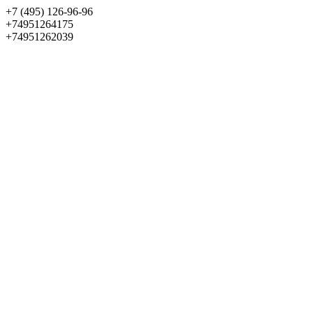
+7 (495) 126-96-96
+74951264175
+74951262039
Выбрать квартиру
Панорама
+7 (495) 172-23-80
Меню
+7 (495) 737-07-77
Обратный звонок
Войти
Избранное
О проекте
Квартиры
Как купить
Новости
Отделка
Виртуальный музей
О девелопере
Контакты
О проекте
Квартиры