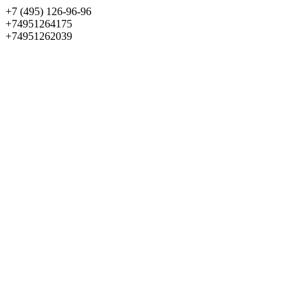
+7 (495) 126-96-96
+74951264175
+74951262039
Выбрать квартиру
Панорама
+7 (495) 172-23-80
Меню
+7 (495) 737-07-77
Обратный звонок
Войти
Избранное
О проекте
Квартиры
Как купить
Новости
Отделка
Виртуальный музей
О девелопере
Контакты
О проекте
Квартиры