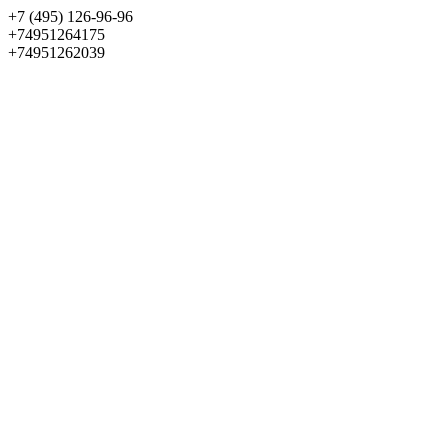
+7 (495) 126-96-96
+74951264175
+74951262039
Выбрать квартиру
Панорама
+7 (495) 172-23-80
Меню
+7 (495) 737-07-77
Обратный звонок
Войти
Избранное
О проекте
Квартиры
Как купить
Новости
Отделка
Виртуальный музей
О девелопере
Контакты
О проекте
Квартиры