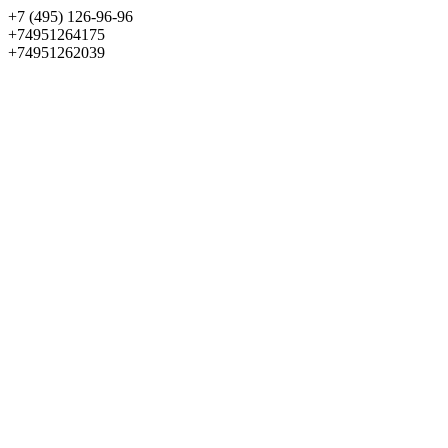
+7 (495) 126-96-96
+74951264175
+74951262039
Выбрать квартиру
Панорама
+7 (495) 172-23-80
Меню
+7 (495) 737-07-77
Обратный звонок
Войти
Избранное
О проекте
Квартиры
Как купить
Новости
Отделка
Виртуальный музей
О девелопере
Контакты
О проекте
Квартиры