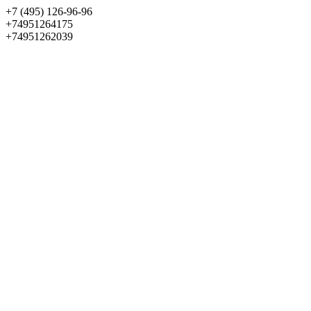
+7 (495) 126-96-96
+74951264175
+74951262039
Выбрать квартиру
Панорама
+7 (495) 172-23-80
Меню
+7 (495) 737-07-77
Обратный звонок
Войти
Избранное
О проекте
Квартиры
Как купить
Новости
Отделка
Виртуальный музей
О девелопере
Контакты
О проекте
Квартиры