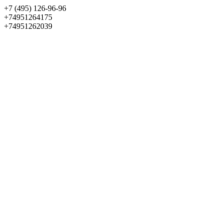
+7 (495) 126-96-96
+74951264175
+74951262039
Выбрать квартиру
Панорама
+7 (495) 172-23-80
Меню
+7 (495) 737-07-77
Обратный звонок
Войти
Избранное
О проекте
Квартиры
Как купить
Новости
Отделка
Виртуальный музей
О девелопере
Контакты
О проекте
Квартиры