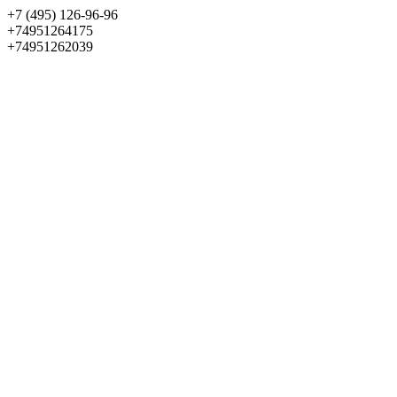
+7 (495) 126-96-96
+74951264175
+74951262039
Выбрать квартиру
Панорама
+7 (495) 172-23-80
Меню
+7 (495) 737-07-77
Обратный звонок
Войти
Избранное
О проекте
Квартиры
Как купить
Новости
Отделка
Виртуальный музей
О девелопере
Контакты
О проекте
Квартиры