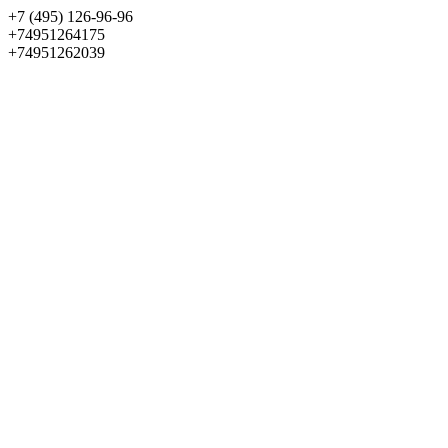
+7 (495) 126-96-96
+74951264175
+74951262039
Выбрать квартиру
Панорама
+7 (495) 172-23-80
Меню
+7 (495) 737-07-77
Обратный звонок
Войти
Избранное
О проекте
Квартиры
Как купить
Новости
Отделка
Виртуальный музей
О девелопере
Контакты
О проекте
Квартиры