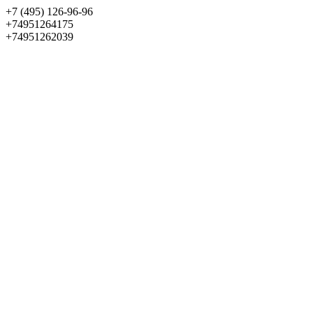
+7 (495) 126-96-96
+74951264175
+74951262039
Выбрать квартиру
Панорама
+7 (495) 172-23-80
Меню
+7 (495) 737-07-77
Обратный звонок
Войти
Избранное
О проекте
Квартиры
Как купить
Новости
Отделка
Виртуальный музей
О девелопере
Контакты
О проекте
Квартиры