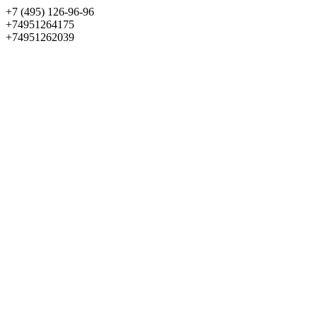
+7 (495) 126-96-96
+74951264175
+74951262039
Выбрать квартиру
Панорама
+7 (495) 172-23-80
Меню
+7 (495) 737-07-77
Обратный звонок
Войти
Избранное
О проекте
Квартиры
Как купить
Новости
Отделка
Виртуальный музей
О девелопере
Контакты
О проекте
Квартиры