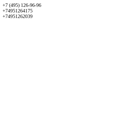
+7 (495) 126-96-96
+74951264175
+74951262039
Выбрать квартиру
Панорама
+7 (495) 172-23-80
Меню
+7 (495) 737-07-77
Обратный звонок
Войти
Избранное
О проекте
Квартиры
Как купить
Новости
Отделка
Виртуальный музей
О девелопере
Контакты
О проекте
Квартиры