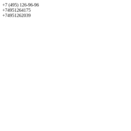
+7 (495) 126-96-96
+74951264175
+74951262039
Выбрать квартиру
Панорама
+7 (495) 172-23-80
Меню
+7 (495) 737-07-77
Обратный звонок
Войти
Избранное
О проекте
Квартиры
Как купить
Новости
Отделка
Виртуальный музей
О девелопере
Контакты
О проекте
Квартиры