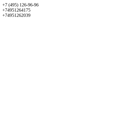
+7 (495) 126-96-96
+74951264175
+74951262039
Выбрать квартиру
Панорама
+7 (495) 172-23-80
Меню
+7 (495) 737-07-77
Обратный звонок
Войти
Избранное
О проекте
Квартиры
Как купить
Новости
Отделка
Виртуальный музей
О девелопере
Контакты
О проекте
Квартиры