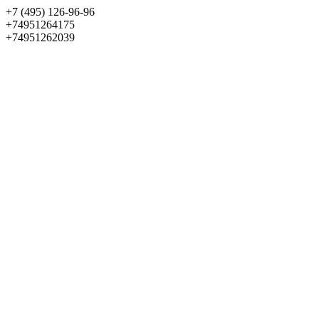
+7 (495) 126-96-96
+74951264175
+74951262039
Выбрать квартиру
Панорама
+7 (495) 172-23-80
Меню
+7 (495) 737-07-77
Обратный звонок
Войти
Избранное
О проекте
Квартиры
Как купить
Новости
Отделка
Виртуальный музей
О девелопере
Контакты
О проекте
Квартиры