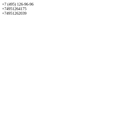
+7 (495) 126-96-96
+74951264175
+74951262039
Выбрать квартиру
Панорама
+7 (495) 172-23-80
Меню
+7 (495) 737-07-77
Обратный звонок
Войти
Избранное
О проекте
Квартиры
Как купить
Новости
Отделка
Виртуальный музей
О девелопере
Контакты
О проекте
Квартиры