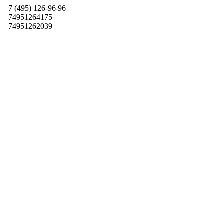
+7 (495) 126-96-96
+74951264175
+74951262039
Выбрать квартиру
Панорама
+7 (495) 172-23-80
Меню
+7 (495) 737-07-77
Обратный звонок
Войти
Избранное
О проекте
Квартиры
Как купить
Новости
Отделка
Виртуальный музей
О девелопере
Контакты
О проекте
Квартиры