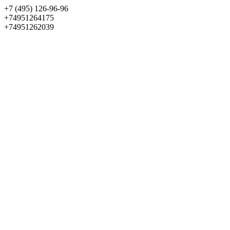
+7 (495) 126-96-96
+74951264175
+74951262039
Выбрать квартиру
Панорама
+7 (495) 172-23-80
Меню
+7 (495) 737-07-77
Обратный звонок
Войти
Избранное
О проекте
Квартиры
Как купить
Новости
Отделка
Виртуальный музей
О девелопере
Контакты
О проекте
Квартиры