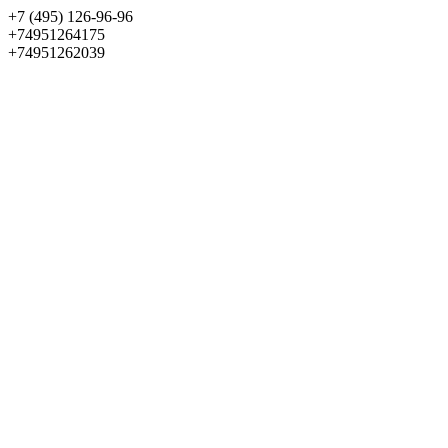
+7 (495) 126-96-96
+74951264175
+74951262039
Выбрать квартиру
Панорама
+7 (495) 172-23-80
Меню
+7 (495) 737-07-77
Обратный звонок
Войти
Избранное
О проекте
Квартиры
Как купить
Новости
Отделка
Виртуальный музей
О девелопере
Контакты
О проекте
Квартиры