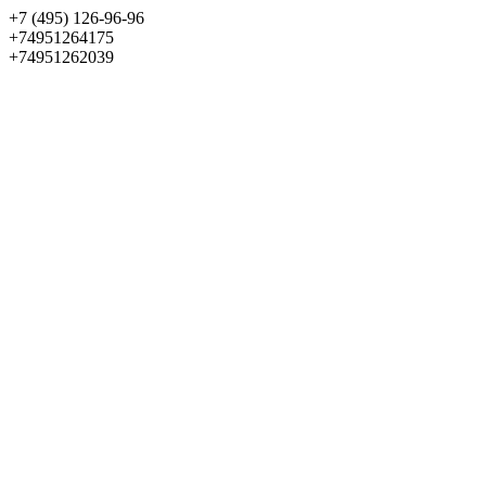
+7 (495) 126-96-96
+74951264175
+74951262039
Выбрать квартиру
Панорама
+7 (495) 172-23-80
Меню
+7 (495) 737-07-77
Обратный звонок
Войти
Избранное
О проекте
Квартиры
Как купить
Новости
Отделка
Виртуальный музей
О девелопере
Контакты
О проекте
Квартиры