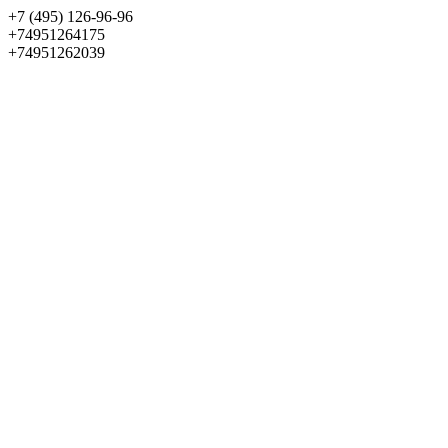
+7 (495) 126-96-96
+74951264175
+74951262039
Выбрать квартиру
Панорама
+7 (495) 172-23-80
Меню
+7 (495) 737-07-77
Обратный звонок
Войти
Избранное
О проекте
Квартиры
Как купить
Новости
Отделка
Виртуальный музей
О девелопере
Контакты
О проекте
Квартиры