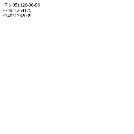
+7 (495) 126-96-96
+74951264175
+74951262039
Выбрать квартиру
Панорама
+7 (495) 172-23-80
Меню
+7 (495) 737-07-77
Обратный звонок
Войти
Избранное
О проекте
Квартиры
Как купить
Новости
Отделка
Виртуальный музей
О девелопере
Контакты
О проекте
Квартиры