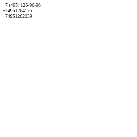
+7 (495) 126-96-96
+74951264175
+74951262039
Выбрать квартиру
Панорама
+7 (495) 172-23-80
Меню
+7 (495) 737-07-77
Обратный звонок
Войти
Избранное
О проекте
Квартиры
Как купить
Новости
Отделка
Виртуальный музей
О девелопере
Контакты
О проекте
Квартиры