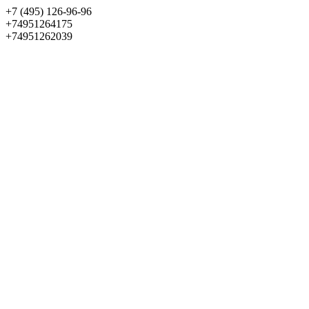
+7 (495) 126-96-96
+74951264175
+74951262039
Выбрать квартиру
Панорама
+7 (495) 172-23-80
Меню
+7 (495) 737-07-77
Обратный звонок
Войти
Избранное
О проекте
Квартиры
Как купить
Новости
Отделка
Виртуальный музей
О девелопере
Контакты
О проекте
Квартиры