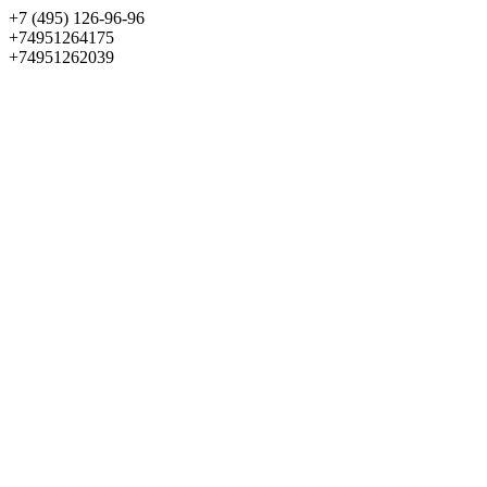
+7 (495) 126-96-96
+74951264175
+74951262039
Выбрать квартиру
Панорама
+7 (495) 172-23-80
Меню
+7 (495) 737-07-77
Обратный звонок
Войти
Избранное
О проекте
Квартиры
Как купить
Новости
Отделка
Виртуальный музей
О девелопере
Контакты
О проекте
Квартиры