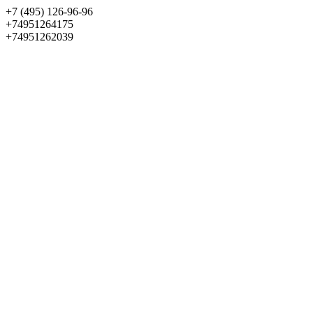
+7 (495) 126-96-96
+74951264175
+74951262039
Выбрать квартиру
Панорама
+7 (495) 172-23-80
Меню
+7 (495) 737-07-77
Обратный звонок
Войти
Избранное
О проекте
Квартиры
Как купить
Новости
Отделка
Виртуальный музей
О девелопере
Контакты
О проекте
Квартиры