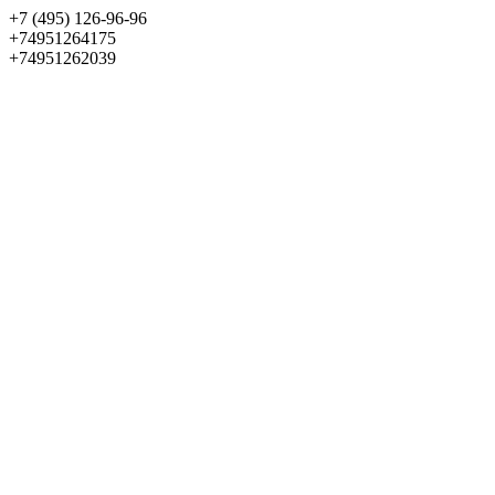
+7 (495) 126-96-96
+74951264175
+74951262039
Выбрать квартиру
Панорама
+7 (495) 172-23-80
Меню
+7 (495) 737-07-77
Обратный звонок
Войти
Избранное
О проекте
Квартиры
Как купить
Новости
Отделка
Виртуальный музей
О девелопере
Контакты
О проекте
Квартиры