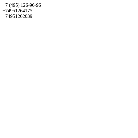
+7 (495) 126-96-96
+74951264175
+74951262039
Выбрать квартиру
Панорама
+7 (495) 172-23-80
Меню
+7 (495) 737-07-77
Обратный звонок
Войти
Избранное
О проекте
Квартиры
Как купить
Новости
Отделка
Виртуальный музей
О девелопере
Контакты
О проекте
Квартиры