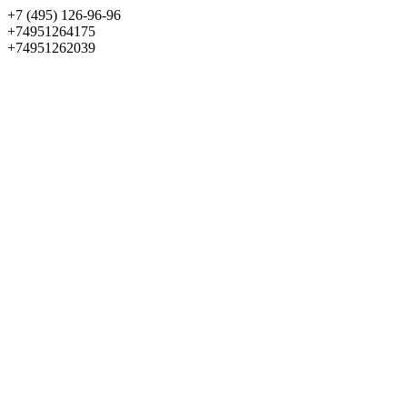
+7 (495) 126-96-96
+74951264175
+74951262039
Выбрать квартиру
Панорама
+7 (495) 172-23-80
Меню
+7 (495) 737-07-77
Обратный звонок
Войти
Избранное
О проекте
Квартиры
Как купить
Новости
Отделка
Виртуальный музей
О девелопере
Контакты
О проекте
Квартиры