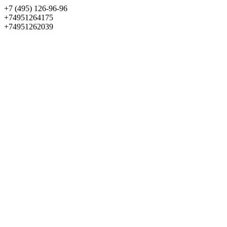
+7 (495) 126-96-96
+74951264175
+74951262039
Выбрать квартиру
Панорама
+7 (495) 172-23-80
Меню
+7 (495) 737-07-77
Обратный звонок
Войти
Избранное
О проекте
Квартиры
Как купить
Новости
Отделка
Виртуальный музей
О девелопере
Контакты
О проекте
Квартиры