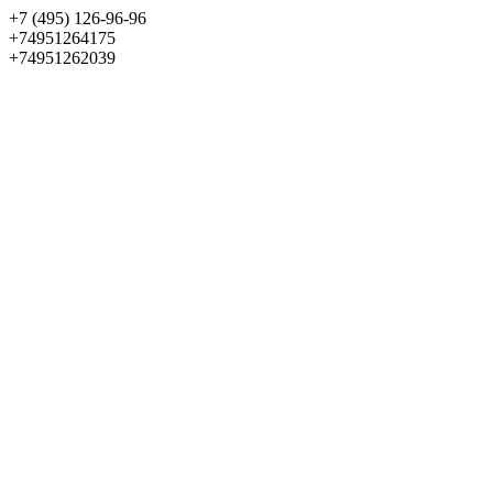
+7 (495) 126-96-96
+74951264175
+74951262039
Выбрать квартиру
Панорама
+7 (495) 172-23-80
Меню
+7 (495) 737-07-77
Обратный звонок
Войти
Избранное
О проекте
Квартиры
Как купить
Новости
Отделка
Виртуальный музей
О девелопере
Контакты
О проекте
Квартиры