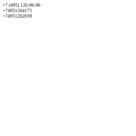
+7 (495) 126-96-96
+74951264175
+74951262039
Выбрать квартиру
Панорама
+7 (495) 172-23-80
Меню
+7 (495) 737-07-77
Обратный звонок
Войти
Избранное
О проекте
Квартиры
Как купить
Новости
Отделка
Виртуальный музей
О девелопере
Контакты
О проекте
Квартиры