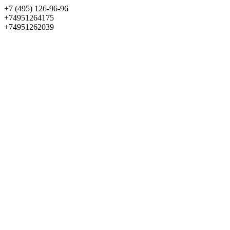
+7 (495) 126-96-96
+74951264175
+74951262039
Выбрать квартиру
Панорама
+7 (495) 172-23-80
Меню
+7 (495) 737-07-77
Обратный звонок
Войти
Избранное
О проекте
Квартиры
Как купить
Новости
Отделка
Виртуальный музей
О девелопере
Контакты
О проекте
Квартиры