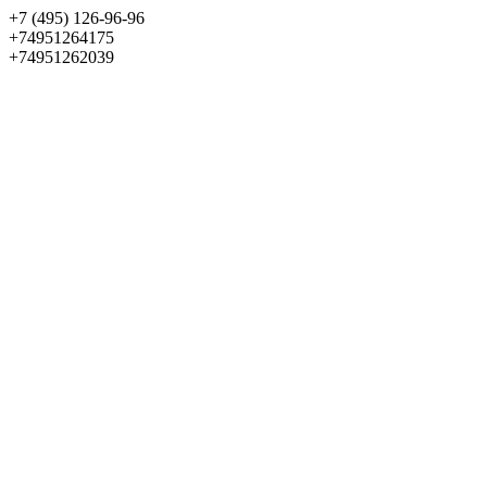
+7 (495) 126-96-96
+74951264175
+74951262039
Выбрать квартиру
Панорама
+7 (495) 172-23-80
Меню
+7 (495) 737-07-77
Обратный звонок
Войти
Избранное
О проекте
Квартиры
Как купить
Новости
Отделка
Виртуальный музей
О девелопере
Контакты
О проекте
Квартиры