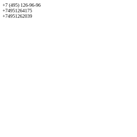
+7 (495) 126-96-96
+74951264175
+74951262039
Выбрать квартиру
Панорама
+7 (495) 172-23-80
Меню
+7 (495) 737-07-77
Обратный звонок
Войти
Избранное
О проекте
Квартиры
Как купить
Новости
Отделка
Виртуальный музей
О девелопере
Контакты
О проекте
Квартиры