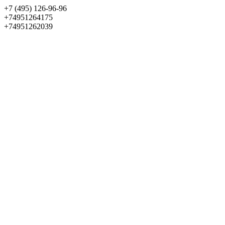
+7 (495) 126-96-96
+74951264175
+74951262039
Выбрать квартиру
Панорама
+7 (495) 172-23-80
Меню
+7 (495) 737-07-77
Обратный звонок
Войти
Избранное
О проекте
Квартиры
Как купить
Новости
Отделка
Виртуальный музей
О девелопере
Контакты
О проекте
Квартиры