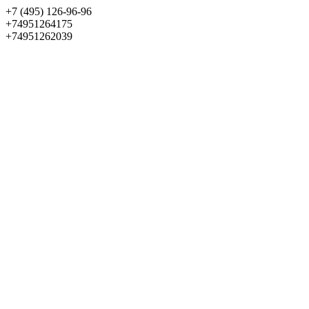
+7 (495) 126-96-96
+74951264175
+74951262039
Выбрать квартиру
Панорама
+7 (495) 172-23-80
Меню
+7 (495) 737-07-77
Обратный звонок
Войти
Избранное
О проекте
Квартиры
Как купить
Новости
Отделка
Виртуальный музей
О девелопере
Контакты
О проекте
Квартиры