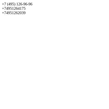
+7 (495) 126-96-96
+74951264175
+74951262039
Выбрать квартиру
Панорама
+7 (495) 172-23-80
Меню
+7 (495) 737-07-77
Обратный звонок
Войти
Избранное
О проекте
Квартиры
Как купить
Новости
Отделка
Виртуальный музей
О девелопере
Контакты
О проекте
Квартиры