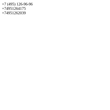
+7 (495) 126-96-96
+74951264175
+74951262039
Выбрать квартиру
Панорама
+7 (495) 172-23-80
Меню
+7 (495) 737-07-77
Обратный звонок
Войти
Избранное
О проекте
Квартиры
Как купить
Новости
Отделка
Виртуальный музей
О девелопере
Контакты
О проекте
Квартиры