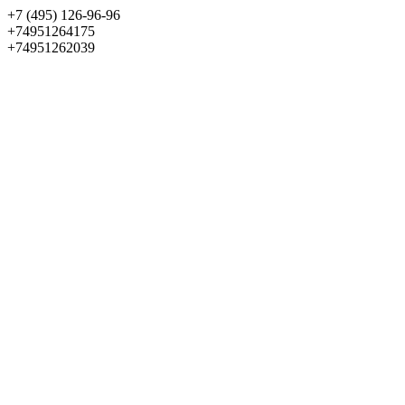
+7 (495) 126-96-96
+74951264175
+74951262039
Выбрать квартиру
Панорама
+7 (495) 172-23-80
Меню
+7 (495) 737-07-77
Обратный звонок
Войти
Избранное
О проекте
Квартиры
Как купить
Новости
Отделка
Виртуальный музей
О девелопере
Контакты
О проекте
Квартиры