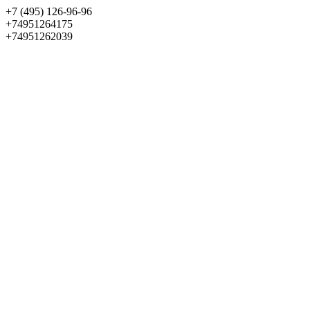
+7 (495) 126-96-96
+74951264175
+74951262039
Выбрать квартиру
Панорама
+7 (495) 172-23-80
Меню
+7 (495) 737-07-77
Обратный звонок
Войти
Избранное
О проекте
Квартиры
Как купить
Новости
Отделка
Виртуальный музей
О девелопере
Контакты
О проекте
Квартиры