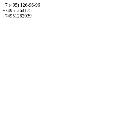
+7 (495) 126-96-96
+74951264175
+74951262039
Выбрать квартиру
Панорама
+7 (495) 172-23-80
Меню
+7 (495) 737-07-77
Обратный звонок
Войти
Избранное
О проекте
Квартиры
Как купить
Новости
Отделка
Виртуальный музей
О девелопере
Контакты
О проекте
Квартиры