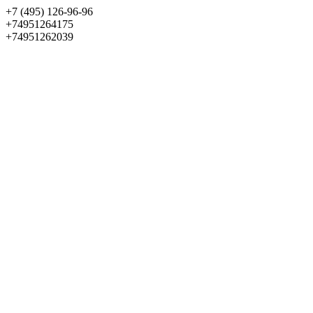
+7 (495) 126-96-96
+74951264175
+74951262039
Выбрать квартиру
Панорама
+7 (495) 172-23-80
Меню
+7 (495) 737-07-77
Обратный звонок
Войти
Избранное
О проекте
Квартиры
Как купить
Новости
Отделка
Виртуальный музей
О девелопере
Контакты
О проекте
Квартиры